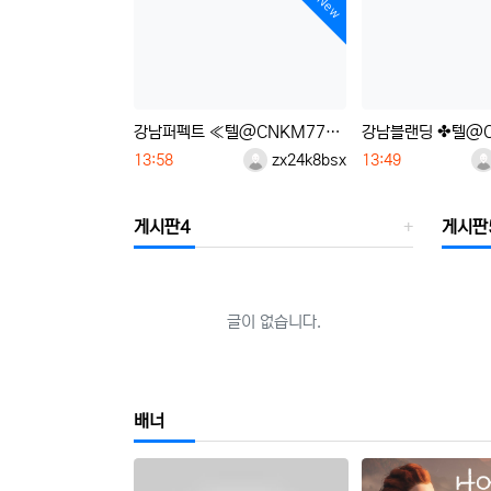
New
강남퍼펙트 ≪텔@CNKM77≫ 강남도파민 강남사라있네 강남사라있네
등록일
등록자
등록일
등
13:58
zx24k8bsx
13:49
게시판4
게시판
글이 없습니다.
배너