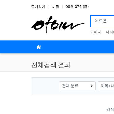
상단 네비
즐겨찾기
새글
08월 07일(금)
아미나
나리
메인 메뉴
전체검색 결과
그룹
검색조건
검색