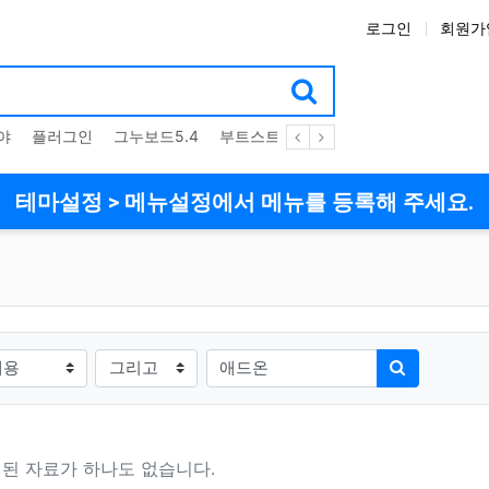
로그인
회원가
야
플러그인
그누보드5.4
부트스트랩4
테마
스킨
위젯
테마설정 > 메뉴설정에서 메뉴를 등록해 주세요.
검색방법
검색어
검색하기
된 자료가 하나도 없습니다.