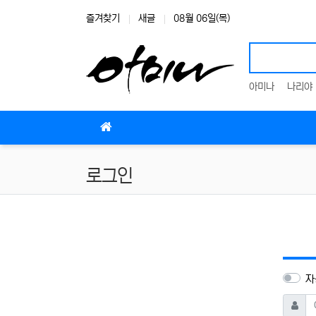
상단 네비
즐겨찾기
새글
08월 06일(목)
아미나
나리야
메인 메뉴
로그인
자
아이디