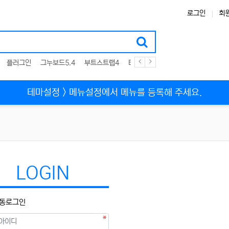
로그인
회
플러그인
그누보드5.4
부트스트랩4
테마
스킨
위젯
애드온
테마설정 > 메뉴설정에서 메뉴를 등록해 주세요.
LOGIN
동로그인
필수