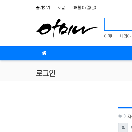
상단 네비
즐겨찾기
새글
08월 07일(금)
아미나
나리야
메인 메뉴
로그인
자
아이디