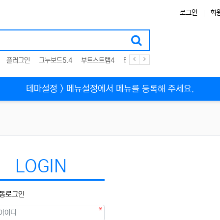
로그인
회
플러그인
그누보드5.4
부트스트랩4
테마
스킨
위젯
애드온
테마설정 > 메뉴설정에서 메뉴를 등록해 주세요.
LOGIN
동로그인
필수