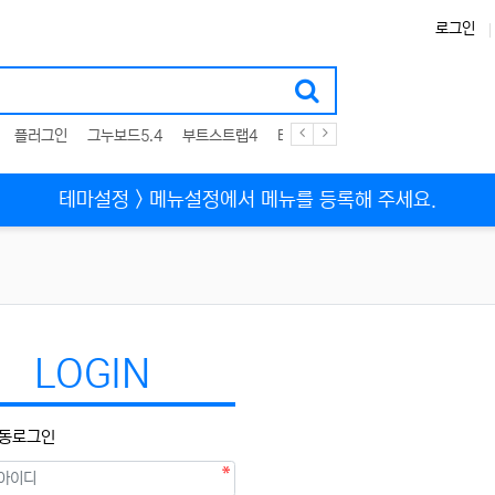
로그인
플러그인
그누보드5.4
부트스트랩4
테마
스킨
위젯
애드온
테마설정 > 메뉴설정에서 메뉴를 등록해 주세요.
LOGIN
동로그인
필수