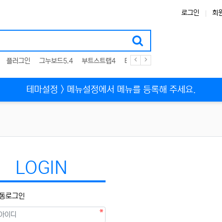
로그인
회
플러그인
그누보드5.4
부트스트랩4
테마
스킨
위젯
애드온
테마설정 > 메뉴설정에서 메뉴를 등록해 주세요.
LOGIN
동로그인
필수