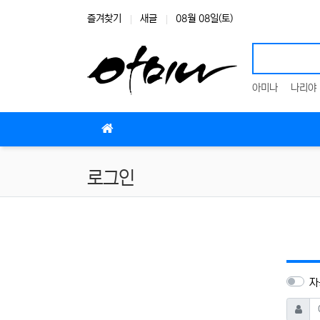
상단 네비
즐겨찾기
새글
08월 08일(토)
아미나
나리야
메인 메뉴
로그인
자
아이디