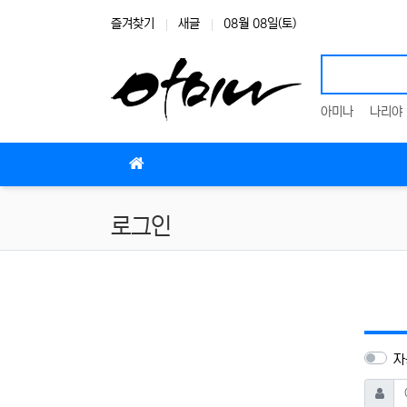
상단 네비
즐겨찾기
새글
08월 08일(토)
아미나
나리야
메인 메뉴
로그인
자
아이디