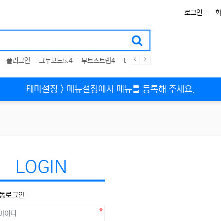
로그인
회
플러그인
그누보드5.4
부트스트랩4
테마
스킨
위젯
애드온
테마설정 > 메뉴설정에서 메뉴를 등록해 주세요.
LOGIN
동로그인
필수